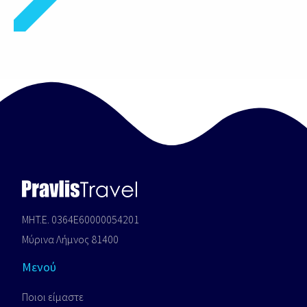
MHT.E. 0364E60000054201
Μύρινα Λήμνος 81400
Μενού
Ποιοι είμαστε