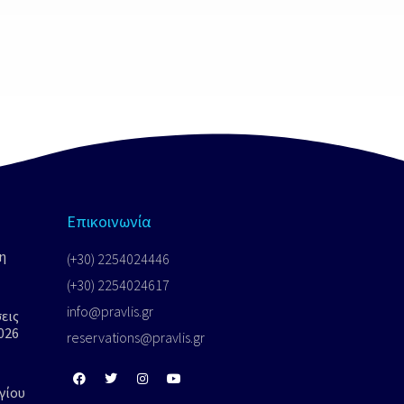
Επικοινωνία
η
(+30) 2254024446
(+30) 2254024617
info@pravlis.gr
εις
026
reservations@pravlis.gr
γίου