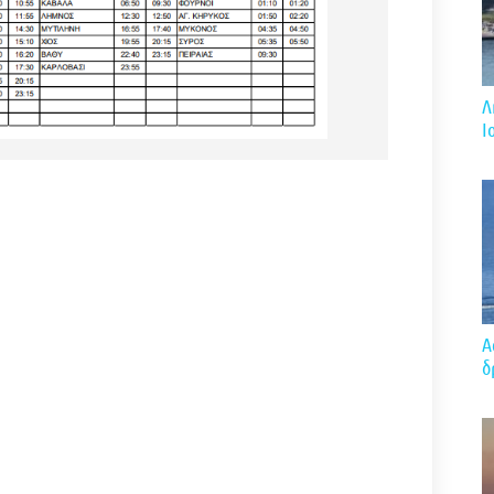
Λ
Ι
A
δ