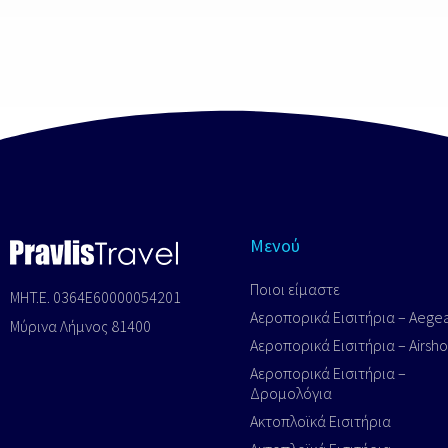
€
50€
Μενού
Ποιοι είμαστε
MHT.E. 0364E60000054201
Αεροπορικά Εισιτήρια – Aege
Μύρινα Λήμνος 81400
Αεροπορικά Εισιτήρια – Airsh
Αεροπορικά Εισιτήρια –
Δρομολόγια
Ακτοπλοϊκά Εισιτήρια