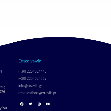
Επικοινωνία
η
(+30) 2254024446
(+30) 2254024617
info@pravlis.gr
εις
026
reservations@pravlis.gr
γίου