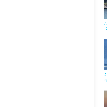
Λ
Ι
A
δ