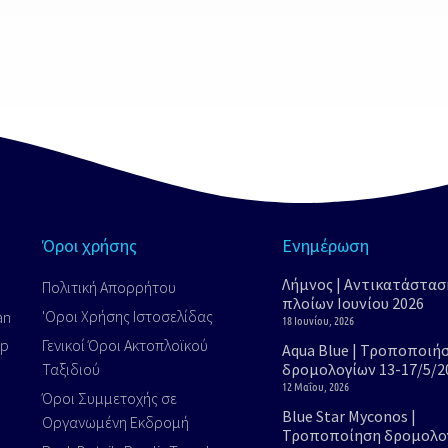
50€
Όροι χρήσης
Ενημέρωση
Λήμνος | Αντικατάστασ
Πολιτική Απορρήτου
πλοίων Ιουνίου 2026
'Οροι Xρήσης Iστοσελίδας
an
18 Ιουνίου, 2026
op
Γενικοί Όροι Ακτοπλοϊκού
Aqua Blue | Τροποποιήσ
Ταξιδιού
δρομολογίων 13-17/5/2
12 Μαΐου, 2026
Όροι Συμμετοχής σε
Blue Star Myconos |
Οργανωμένη Εκδρομή
Τροποποίηση δρομολο